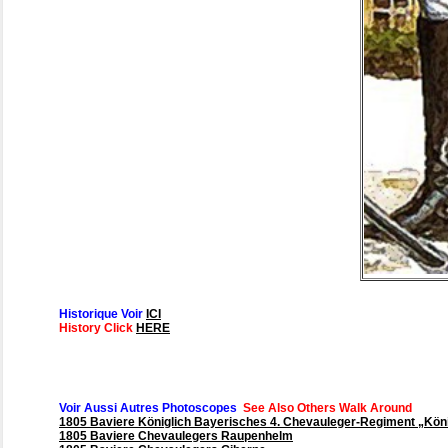
Historique Voir
ICI
History Click
HERE
Voir Aussi Autres Photoscopes
See Also Others Walk Around
1805 Baviere Königlich Bayerisches 4. Chevauleger-Regiment „Kön
1805 Baviere Chevaulegers Raupenhelm