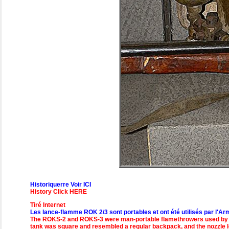
Historiquerre Voir ICI
History Click HERE
Tiré Internet
Les lance-flamme ROK 2/3 sont portables et ont été utilisés par l'A
The ROKS-2 and ROKS-3 were man-portable flamethrowers used by th
tank was square and resembled a regular backpack, and the nozzle loo