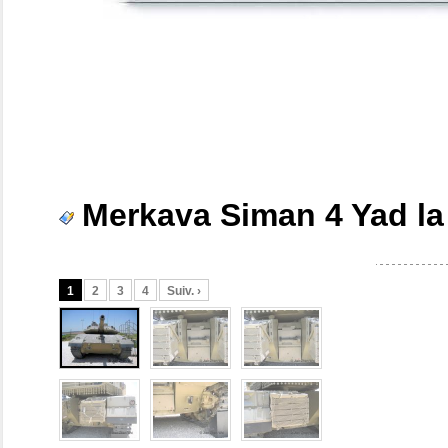
Merkava Siman 4 Yad la 
1
2
3
4
Suiv. ›