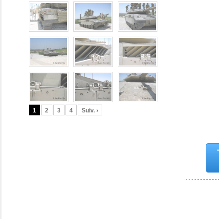
1
2
3
4
Suiv. ›