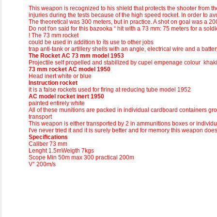
This weapon is recognized to his shield that protects the shooter from t
injuries during the tests because of the high speed rocket. In order to av
The theoretical was 300 meters, but in practice. A shot on goal was a 2
Do not t'on said for this bazooka “ hit with a 73 mm: 75 meters for a sold
! The 73 mm rocket
could be used in addition to its use to other jobs
trap anti-tank or artillery shells with an angle, electrical wire and a ba
The Rocket AC 73 mm model 1953
Projectile self propelled and stabilized by cupel empenage colour khak
73 mm rocket AC model 1950
Head inert white or blue
Instruction rocket
it is a false rockets used for firing at reducing tube model 1952
AC model rocket inert 1950
painted entirely white
All of these munitions are packed in individual cardboard containers g
transport
This weapon is either transported by 2 in ammunitions boxes or individua
I've never tried it and it is surely better and for memory this weapon 
Specifications
Caliber 73 mm
Lenght 1.5mWeigth 7kgs
Scope Min 50m max 300 practical 200m
V° 200m/s