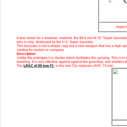
Super 
It also draws for a Israelian material the 88.9 mm
М
20 "Super bazooka" 
who is only destroyed by the U.S. Super bazooka
This bazooka is not a simple copy but a new weapon that has a high speed
combat for section or company
Description
Unlike the prototype it is shorter which facilitates the carrying. This is 
traveling. It is very effective against against the guerrillas, and shelters l
The
LRAC of 89 mm F1
. in the mid-70s replaces LRAC 73 mm