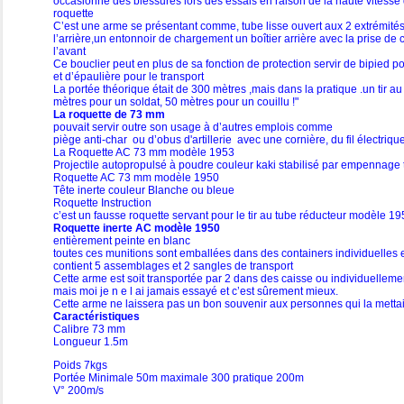
occasionné des blessures lors des essais en raison de la haute vitesse de 
roquette
C’est une arme se présentant comme, tube lisse ouvert aux 2 extrémités
l’arrière,un entonnoir de chargement un boîtier arrière avec la prise de
l’avant
Ce bouclier peut en plus de sa fonction de protection servir de bipied pou
et d’épaulière pour le transport
La portée théorique était de 300 mètres ,mais dans la pratique .un tir a
mètres pour un soldat, 50 mètres pour un couillu !"
La roquette de 73 mm
pouvait servir outre son usage à d’autres emplois comme
piège anti-char ou d’obus d'artillerie avec une cornière, du fil électriq
La Roquette AC 73 mm modèle 1953
Projectile autopropulsé à poudre couleur kaki stabilisé par empennage 
Roquette AC 73 mm modèle 1950
Tête inerte couleur Blanche ou bleue
Roquette Instruction
c’est un fausse roquette servant pour le tir au tube réducteur modèle 1
Roquette inerte AC modèle 1950
entièrement peinte en blanc
toutes ces munitions sont emballées dans des containers individuelles 
contient 5 assemblages et 2 sangles de transport
Cette arme est soit transportée par 2 dans des caisse ou individuellem
mais moi je n e l ai jamais essayé et c’est sûrement mieux.
Cette arme ne laissera pas un bon souvenir aux personnes qui la metta
Caractéristiques
Calibre 73 mm
Longueur 1.5m
Poids 7kgs
Portée Minimale 50m maximale 300 pratique 200m
V° 200m/s