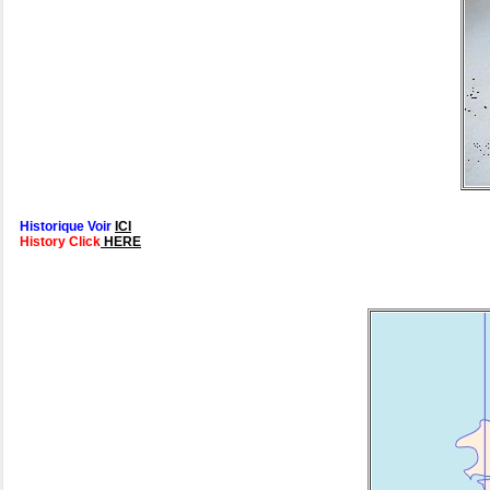
Historique Voir
ICI
History Click
HERE