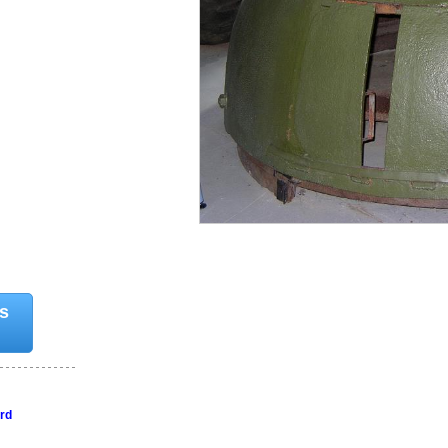
es
ord