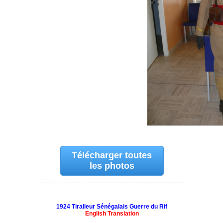
Télécharger toutes
les photos
1924 Tiralleur Sénégalais Guerre du Rif
English Translation