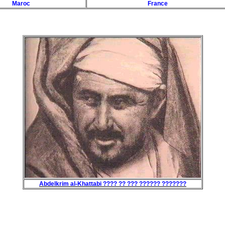
Maroc
France
Abdelkrim al-Khattabi ???? ?? ??? ?????? ???????