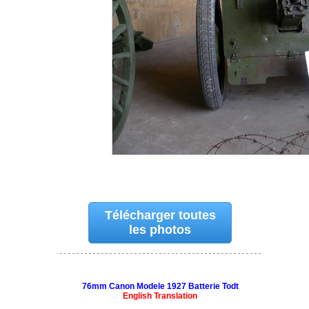
Télécharger toutes
les photos
76mm Canon Modele 1927 Batterie Todt
English Translation