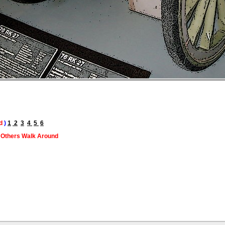
d
)
1
2
3
4
5
6
 Others Walk Around