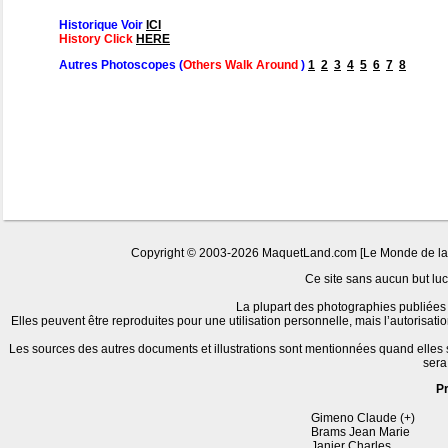
Historique Voir
ICI
History Click
HERE
Autres Photoscopes (
Others Walk Around
)
1
2
3
4
5
6
7
8
Copyright © 2003-2026 MaquetLand.com [Le Monde de la Ma
Ce site sans aucun but lucr
La plupart des photographies publiées 
Elles peuvent être reproduites pour une utilisation personnelle, mais l’autorisat
Les sources des autres documents et illustrations sont mentionnées quand elles
sera
P
Gimeno Claude (+)
Brams Jean Marie
Janier Charles