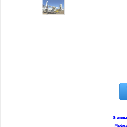
Grumman
Photosg