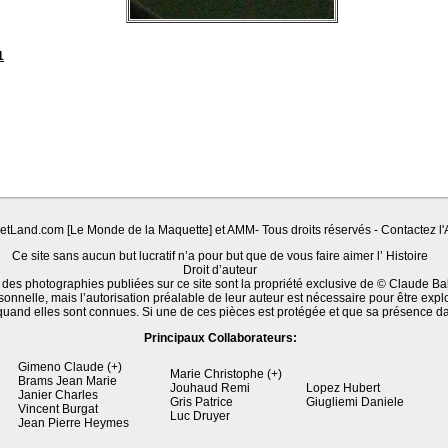
1
Land.com [Le Monde de la Maquette] et AMM- Tous droits réservés - Contactez l'A
Ce site sans aucun but lucratif n’a pour but que de vous faire aimer l’ Histoire
Droit d’auteur
 des photographies publiées sur ce site sont la propriété exclusive de © Claude Ba
sonnelle, mais l’autorisation préalable de leur auteur est nécessaire pour être expl
quand elles sont connues. Si une de ces pièces est protégée et que sa présence d
Principaux Collaborateurs:
Gimeno Claude (+)
Marie Christophe (+)
Brams Jean Marie
Jouhaud Remi
Lopez Hubert
Janier Charles
Gris Patrice
Giugliemi Daniele
Vincent Burgat
Luc Druyer
Jean Pierre Heymes