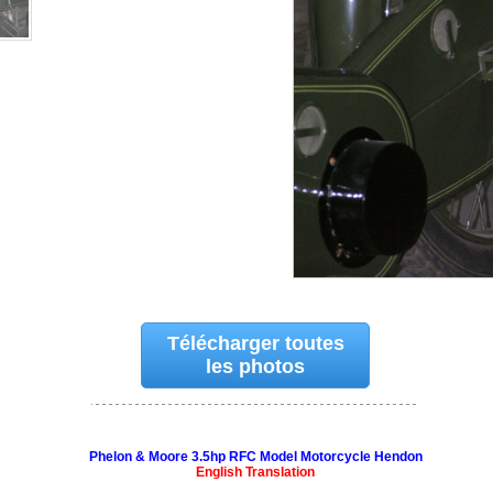
Télécharger toutes
les photos
Phelon & Moore 3.5hp RFC Model Motorcycle Hendon
English Translation