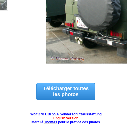
Télécharger toutes
les photos
Wolf 270 CDi SSA Sonderschutzausstattung
English Version
Merci à
Thomas
pour le pret de ces photos