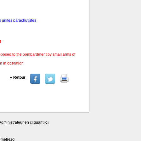
s unites parachutistes
f
opposed to the bombardment by small arms of
on in operation
« Retour
dministrateur en cliquant
ici
lmefrezol