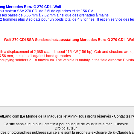
ung Mercedes Benz G 270 CDI - Wolf
au moteur SSA 270 CDI de 2.6l de cylindres et de 156 CV
tre les balles de 5.56 mm à 7.62 mm ainsi que des grenades à mains
2 hommes plus 8 soldats pour un poids total de 4.8 tonnes . Il est en service des le
Wolf 270 CDi SSA Sonderschutzausstattung Mercedes Benz G 270 CDI - Wol
h a displacement of 2,685 cc and about 115 kW (156 hp). Cab and structure are 
 5.56 mm, the subsoil against hand grenades.
occupying soldiers 2 + 8 maximum. The vehicle is mainly in the field Airborne Divisi
Land.com [Le Monde de la Maquette] et AMM- Tous droits réservés - Contactez l'A
Ce site sans aucun but lucratif n’a pour but que de vous faire aimer l’ Histoire
Droit d’auteur
 des photographies publiées sur ce site sont la propriété exclusive de © Claude Ba