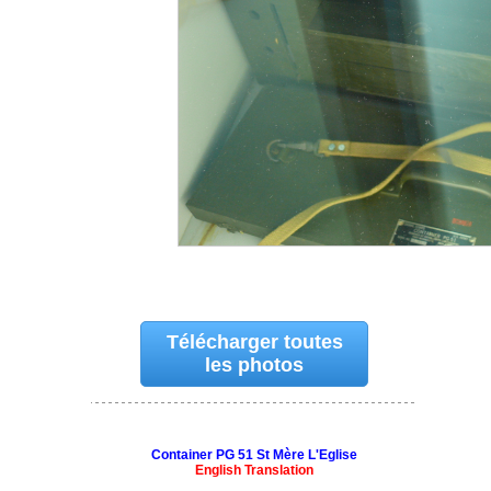
Télécharger toutes
les photos
Container PG 51 St Mère L'Eglise
English Translation