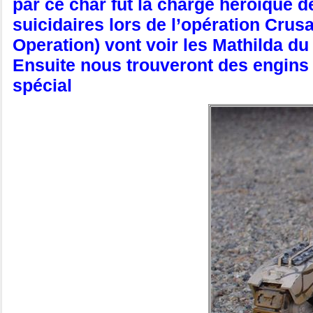
par ce char fut la charge héroïque d
suicidaires lors de l’opération Cru
Operation) vont voir les Mathilda d
Ensuite nous trouveront des engins 
spécial