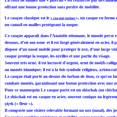
La cotte de mailles dite « jazeran » est renforcée par des lamel
offrant une bonne protection sans perdre de mobilité.
Le casque classique est le
», un casque en forme d
« casque-turban
un camail en mailles protégeant la nuque.
Ce casque apparaît dans l’Anatolie ottomane, le monde perse e
dessous, d’où son nom et il est forgé généralement en acier, il 
dispose d’un nasal mobile pour protéger le nez, d’une large visiè
casque protège la nuque, les oreilles et une partie du visage.
Souvent très orné, il est incrusté d’argent, orné de motifs cal
au monde islamique; il est à la fois symbole religieux, aristocra
Le casque était porté au-dessus du turban de tissu, ce qui en faisai
combats montés, garantissant une bonne protection avec une mo
Pour ce mannequin Le casque porté est un shischak (ou chichak
Le shischak est un casque en acier, souvent conique ou légèrem
çiçek (« fleur »).
Il comporte une visière relevable formant un nez (nasal), des jo