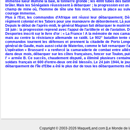
immense lueur illumine la baie, le tonnerre gronde ; les 4000 tubes des bât
brûler. Mais les Sénégalais réussissent à débarquer ; la progression est un e
champ de mine où, l’homme de tête une fois mort, laisse la place au suiv
courage immense.
Plus à l’Est, les commandos d’Afrique ont réussi leur débarquement. D
régiment colonial et les Tabors pour une manœuvre de débordement. Là aussi,
Depuis le début de l’après-midi, le général Magnan fait débarquer le matériel l
18 juin : la progression reprend avec l’appui de l’artillerie et de l’aviation
Desportes inscrit sur le livre d’or : « La France ! A la mémoire de nos cama
mais au centre la résistance allemande se raidit. Le 902° bataillon tente 
commandos tournent les défenses et prennent la citadelle de Porto Longone
général de Gaulle, mais aussi celui de Waterloo, comme le fait remarquer l’a
L’opération « Brassard » a renforcé la camaraderie de combat entre all
dans deux mois, débarquer sur les côtes françaises, foncer sur Toulon, puis 
l’ « armée B. Ce succès, chaudement disputé, a éliminé plusieurs centaines
soldats français et 600 d’entre-deux ont été blessés. Le 24 juin 1944, le j
débarquement de l’île d’Elbe a été le plus dur de tous les débarquements m
Copyright © 2003-2026 MaquetLand.com [Le Monde de la M