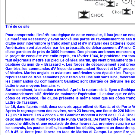
Tiré de ce site
Pour comprendre l’intérêt stratégique de cette conquête, il faut jeter un coup
Le maréchal Kesselring y avait stocké une partie du ravitaillement de ses tr
d’Elbe pour interrompre le trafic allemand et d’y installer des batteries lourd
Américains sont absorbés par les préparatifs du débarquement d’Anzio. Ce 
d’une garnison de près de 3000 hommes. Des photos aériennes montrent que
le projet de conquête est enfin repris, en février 1944, le problème est to
faut désormais mettre sur pied. Le général Martin, qui vient brillamment de 
baptisée du nom de « Brassard ». Les forces de débarquement sont presq
Gambiez, les commandos d’Afrique du commandant Bouvet et le 2° groupe de
véhicules. Marins anglais et aviateurs américains vont épauler les França
repousserait de trois semaines pour retrouver une nuit sans lune, favorable
les commandos du commandant Gambiez sont chargés de détruire les positio
batterie par moyens humains ».
Sur le continent, la situation a évolué. Après la rupture de la ligne « Gothiq
commandement allié décide de maintenir l’opération ; il estime que ce dé
côtes de Provence, l’île d’Elbe présente le même relief que les côtes fra
Lattre de Tassigny.
Le 16, dans l’après-midi, deux convois appareillent de Bastia et de Porto 
Après le regroupement des navires, vers 23 heures, une flotte de 220 bâtiment
17 juin : 0 heure. Les « chocs » de Gambiez montent à bord des L.C.A. Une h
deux batteries du mont Porro et de Punta Cardella. De l’autre côté de l’île, 
approche difficile et une escalade de deux heures. La première surprise pa
les convois, les postes isolés, incendient les dépôts, sèment un désordre
03 h 45, la flotte jette l’ancre en face de Marina di Campo. La première va