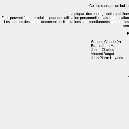
Ce site sans aucun but luc
La plupart des photographies publiées
Elles peuvent être reproduites pour une utilisation personnelle, mais l’autorisatio
Les sources des autres documents et illustrations sont mentionnées quand elle
ser
P
Gimeno Claude (+)
Brams Jean Marie
Janier Charles
Vincent Burgat
Jean Pierre Heymes
N