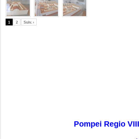
1
2
Suiv. ›
Pompei Regio VII