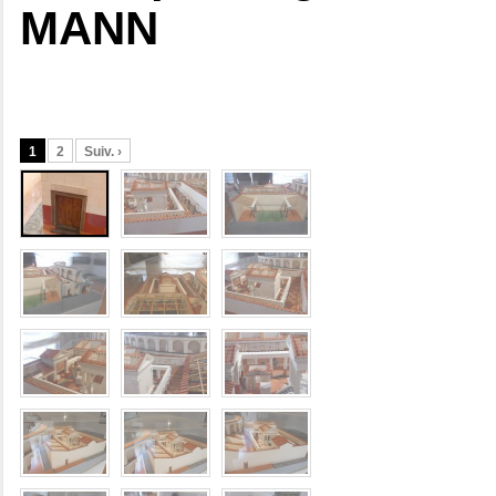
MANN
1
2
Suiv. ›