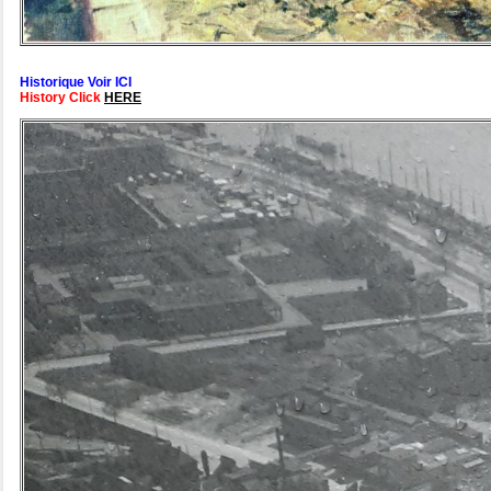
Historique Voir ICI
History Click
HERE