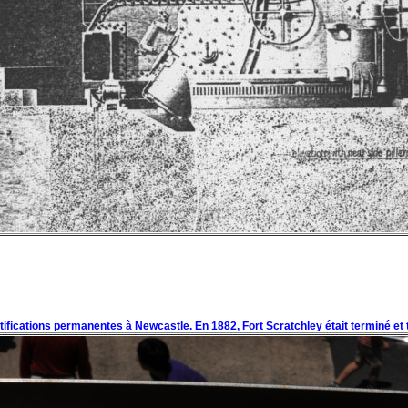
ifications permanentes à Newcastle. En 1882, Fort Scratchley était terminé et