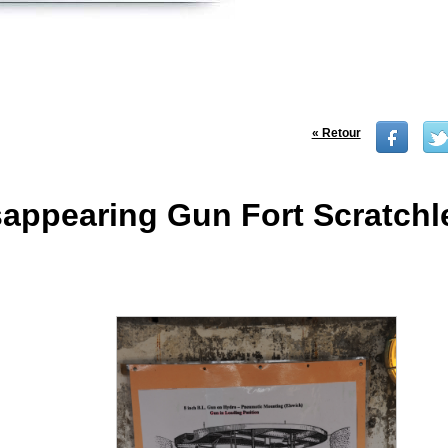
« Retour
sappearing Gun Fort Scratchl