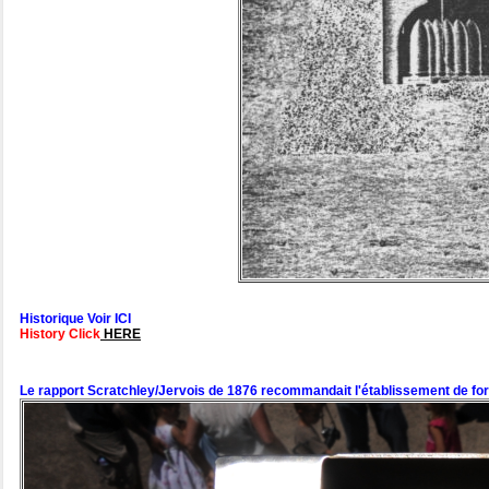
Historique Voir ICI
History Click
HERE
Le rapport Scratchley/Jervois de 1876 recommandait l'établissement de fort