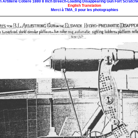
 Artillerie Cotière 1880 8 Inch Breech-Loading Disappearing Gun Fort Scratchl
English Translation
Merci à TMA_0 pour les photographies