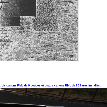
 trois canons RML de 9 pouces et quatre canons RML de 80 livres installés.