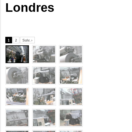
Londres
1
2
Suiv. ›