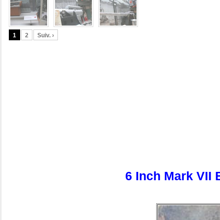
1
2
Suiv. ›
6 Inch Mark VI