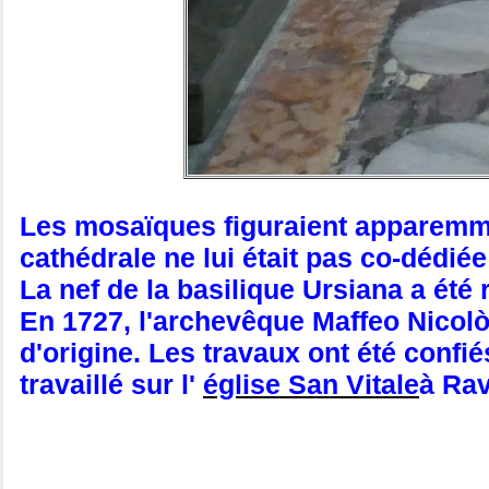
Les mosaïques figuraient apparemment
cathédrale ne lui était pas co-dédiée 
La nef de la basilique Ursiana a été
En 1727, l'archevêque Maffeo Nicolò F
d'origine. Les travaux ont été confi
travaillé sur l'
église San Vitale
à Ra