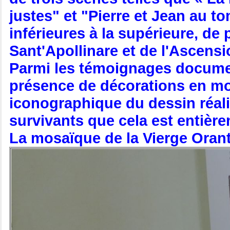
justes" et "Pierre et Jean au t
inférieures à la supérieure, de
Sant'Apollinare et de l'Ascensi
Parmi les témoignages document
présence de décorations en mos
iconographique du dessin réali
survivants que cela est entière
La mosaïque de la Vierge Oran