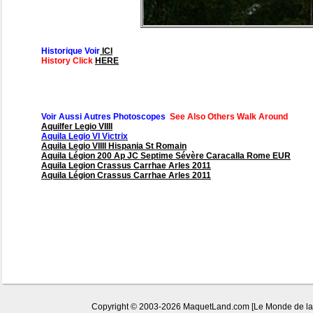
Historique Voir
ICI
History Click
HERE
Voir Aussi Autres Photoscopes
See Also Others Walk Around
Aquilfer Legio VIIII
Aquila Legio VI Victrix
Aquila Legio VIIII Hispania St Romain
Aquila Légion 200 Ap JC Septime Sévère Caracalla Rome EUR
Aquila Legion Crassus Carrhae Arles 2011
Aquila Légion Crassus Carrhae Arles 2011
Copyright © 2003-2026 MaquetLand.com [Le Monde de la Ma