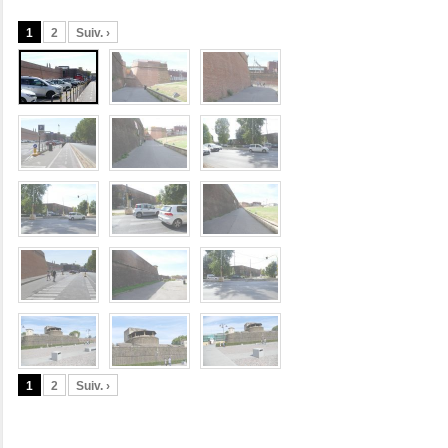
1
2
Suiv. ›
1
2
Suiv. ›