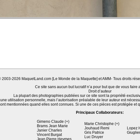
© 2003-2026 MaquetLand.com [Le Monde de la Maquette] et AMM- Tous droits réserv
Ce site sans aucun but lucratif n’a pour but que de vous faire a
Droit d’auteur
La plupart des photographies publiées sur ce site sont la propriété exclu
une utilisation personnelle, mais l’autorisation préalable de leur auteur est nécess
 sont mentionnées quand elles sont connues. Si une de ces pièces est protégée et
Principaux Collaborateurs:
Gimeno Claude (+)
Marie Christophe (+)
Brams Jean Marie
Jouhaud Remi
Lopez 
Janier Charles
Gris Patrice
Giuglie
Vincent Burgat
Luc Druyer
Jean Pierre Heymes