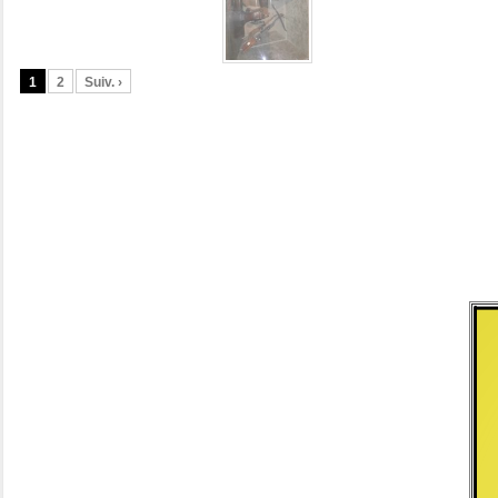
1
2
Suiv. ›