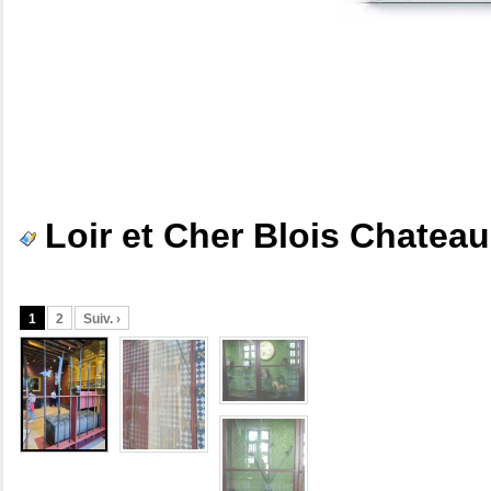
Loir et Cher Blois Chateau
1
2
Suiv. ›