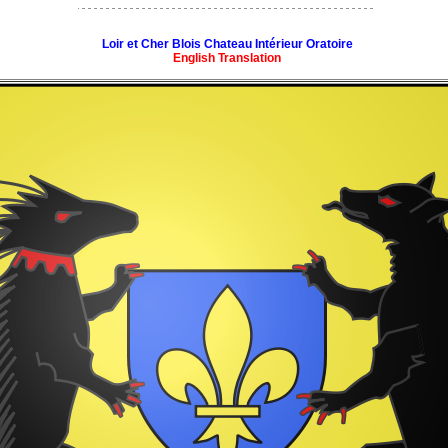
Loir et Cher Blois Chateau Intérieur Oratoire
English Translation