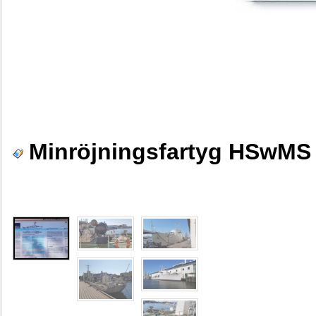
Minröjningsfartyg HSwMS