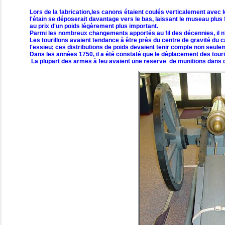
Lors de la fabrication,les canons étaient coulés verticalement avec l
l'étain se déposerait davantage vers le bas, laissant le museau plus
au prix d'un poids légèrement plus important.
Parmi les nombreux changements apportés au fil des décennies, il n'
Les tourillons avaient tendance à être près du centre de gravité du can
l'essieu; ces distributions de poids devaient tenir compte non seulem
Dans les années 1750, il a été constaté que le déplacement des touril
La plupart des armes à feu avaient une reserve de munitions dans de