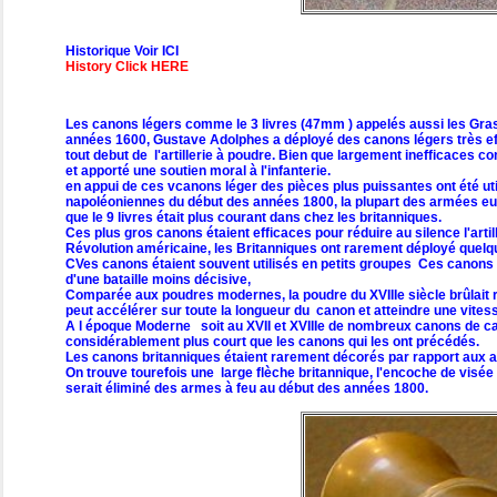
Historique Voir ICI
History Click HERE
Les canons légers comme le 3 livres (47mm ) appelés aussi les Gr
années 1600, Gustave Adolphes a déployé des canons légers très effi
tout debut de l'artillerie à poudre. Bien que largement inefficaces co
et apporté une soutien moral à l'infanterie.
en appui de ces vcanons léger des pièces plus puissantes ont été util
napoléoniennes du début des années 1800, la plupart des armées eu
que le 9 livres était plus courant dans chez les britanniques.
Ces plus gros canons étaient efficaces pour réduire au silence l'arti
Révolution américaine, les Britanniques ont rarement déployé quelqu
CVes canons étaient souvent utilisés en petits groupes Ces canons p
d'une bataille moins décisive,
Comparée aux poudres modernes, la poudre du XVIIIe siècle brûlait r
peut accélérer sur toute la longueur du canon et atteindre une vitess
A l époque Moderne soit au XVII et XVIIIe de nombreux canons de camp
considérablement plus court que les canons qui les ont précédés.
Les canons britanniques étaient rarement décorés par rapport aux a
On trouve tourefois une large flèche britannique, l'encoche de visé
serait éliminé des armes à feu au début des années 1800.