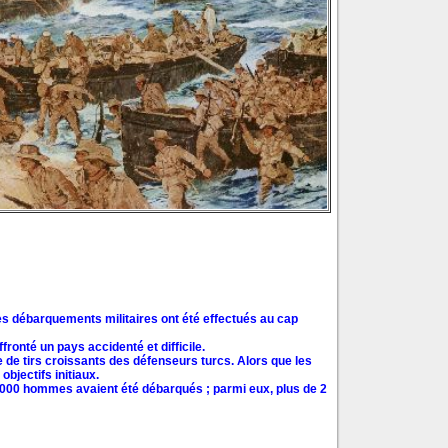
des débarquements militaires ont été effectués au cap
ronté un pays accidenté et difficile.
le de tirs croissants des défenseurs turcs. Alors que les
bjectifs initiaux.
,000 hommes avaient été débarqués ; parmi eux, plus de 2