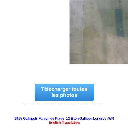
Télécharger toutes
les photos
1915 Galliipoli Fanion de Plage 12 Bton Gallipoli Londres IWN
English Translation