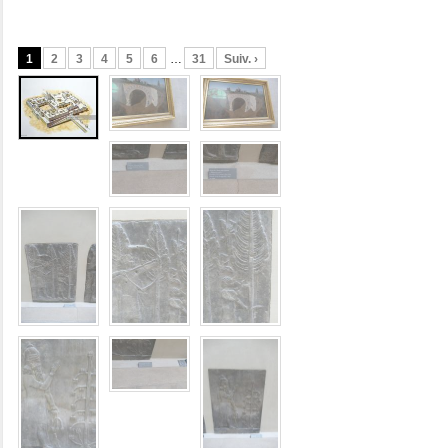
1
2
3
4
5
6
…
31
Suiv. ›