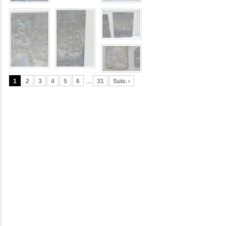
1
2
3
4
5
6
…
31
Suiv. ›