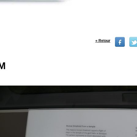
« Retour
BM