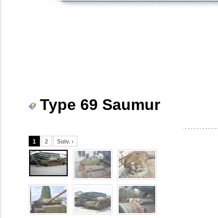
Type 69 Saumur
1
2
Suiv. ›