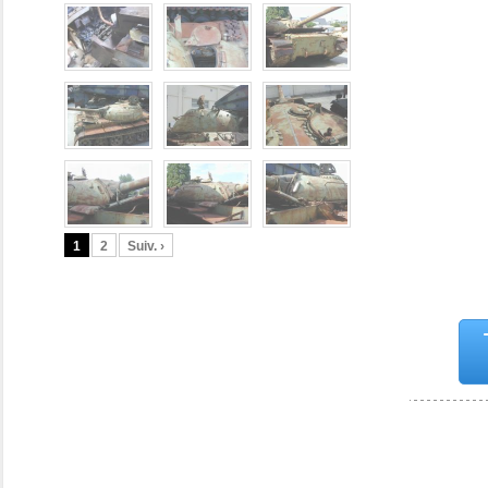
1
2
Suiv. ›