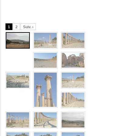
1
2
Suiv. ›