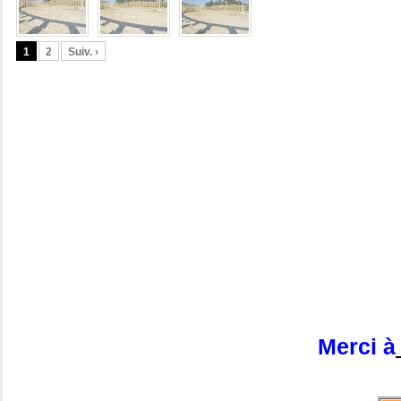
1
2
Suiv. ›
Merci à