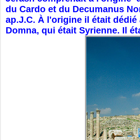
du Cardo et du Decumanus Nord. I
ap.J.C. À l'origine il était déd
Domna, qui était Syrienne. Il é