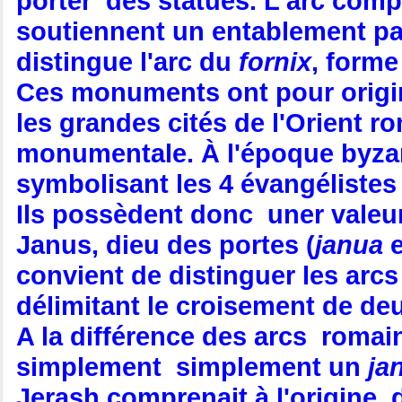
porter des statues. L'arc comp
soutiennent un entablement pa
distingue l'arc du
fornix
, forme
Ces monuments ont pour origin
les grandes cités de l'Orient r
monumentale. À l'époque byzant
symbolisant les 4 évangélistes
Ils possèdent donc uner valeur 
Janus, dieu des portes (
janua
e
convient de distinguer les arc
délimitant le croisement de de
A la différence des arcs romai
simplement simplement un
ja
Jerash comprenait à l'origine d