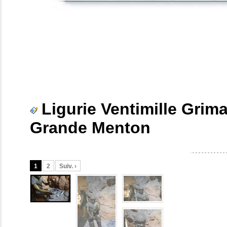
Ligurie Ventimille Grim
Grande Menton
1
2
Suiv. ›