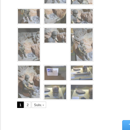
1
2
Suiv. ›