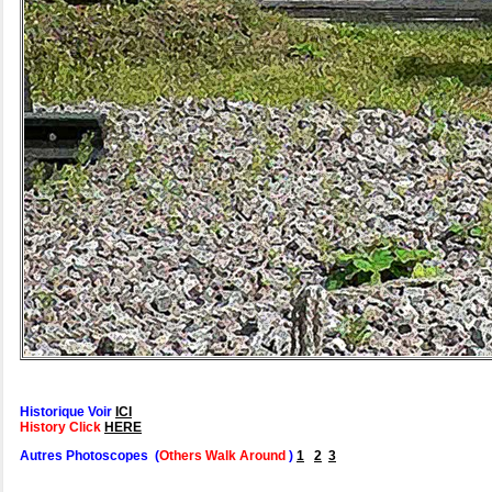
Historique Voir
ICI
History Click
HERE
Autres Photoscopes (
Others Walk Around
)
1
2
3