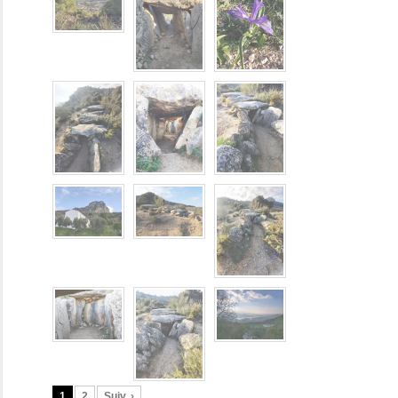
1
2
Suiv. ›