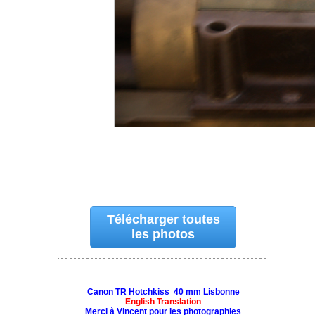
Télécharger toutes
les photos
Canon TR Hotchkiss 40 mm Lisbonne
English Translation
Merci à Vincent pour les photographies