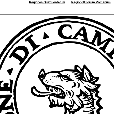
Regiones Quattuordecim
Regio VIII Forum Romanum