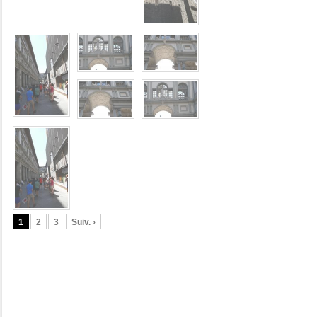
1
2
3
Suiv. ›