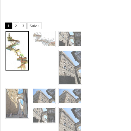
1
2
3
Suiv. ›