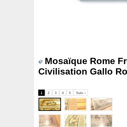
Mosaïque Rome Fr
Civilisation Gallo 
1
2
3
4
5
Suiv. ›