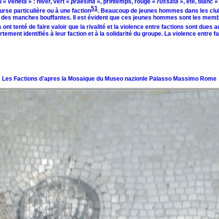
u «
veneta
» : hiver, vert «
praesina
», printemps, rouge «
russata
», été, blanc 
51
urse particulière ou à une faction
. Beaucoup de jeunes hommes dans les club
es manches bouffantes. Il est évident que ces jeunes hommes sont les membres 
ont tenté de faire valoir que la rivalité et la violence entre factions sont dues 
ement identifiés à leur faction et à la solidarité du groupe. La violence entr
Les Factions d'apres la Mosaique du Museo nazionle Palasso Massimo Rome