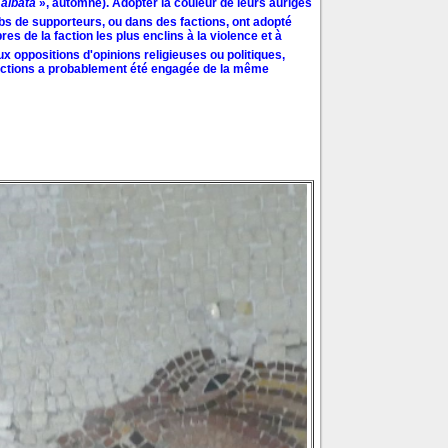
«
albata
», automne). Adopter la couleur de leurs auriges
s de supporteurs, ou dans des factions, ont adopté
de la faction les plus enclins à la violence et à
aux oppositions d'opinions religieuses ou politiques,
e factions a probablement été engagée de la même