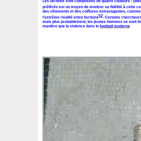
Les factions sont composées de quatre couleurs : (ble
préférés est un moyen de montrer sa fidélité à cette co
des vêtements et des coiffures extravagantes, comme d
52
l'extrême rivalité entre factions
. Certains chercheurs 
mais plus probablement, les jeunes hommes se sont fort
manière que la violence dans le
football moderne