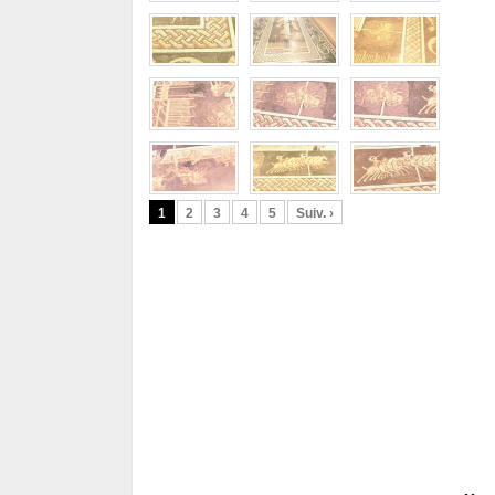
1
2
3
4
5
Suiv. ›