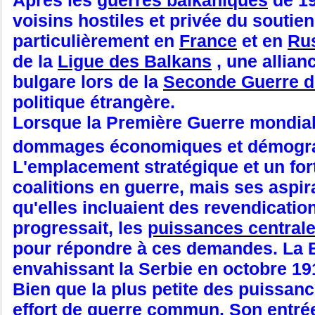
Après les
guerres balkaniques
de 19
voisins hostiles et privée du soutie
particulièrement en
France
et en
Ru
de la
Ligue des Balkans
, une allian
bulgare lors de la
Seconde Guerre d
politique étrangère.
Lorsque la Première Guerre mondiale 
dommages économiques et démograph
L'emplacement stratégique et un fort
coalitions en guerre, mais ses aspirat
qu'elles incluaient des revendicati
progressait, les
puissances central
pour répondre à ces demandes. La B
envahissant la Serbie en octobre 19
Bien que la plus petite des puissanc
effort de guerre commun. Son entrée 