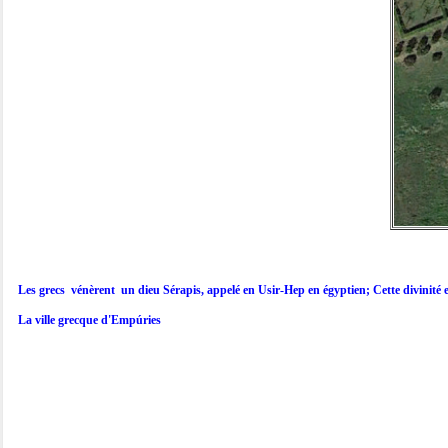
Les grecs  vénèrent  un dieu Sérapis, appelé en Usir-Hep en égyptien; Cette divinité e