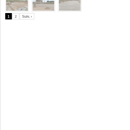
1
2
Suiv. ›