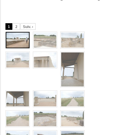
1
2
Suiv. ›