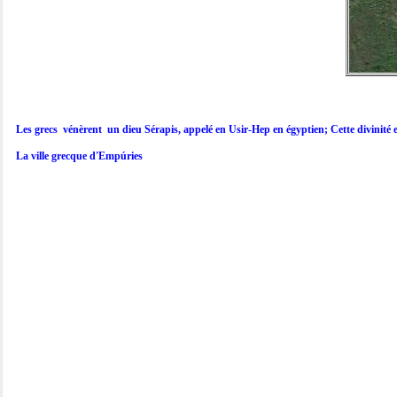
Les grecs  vénèrent  un dieu Sérapis, appelé en Usir-Hep en égyptien; Cette divinité e