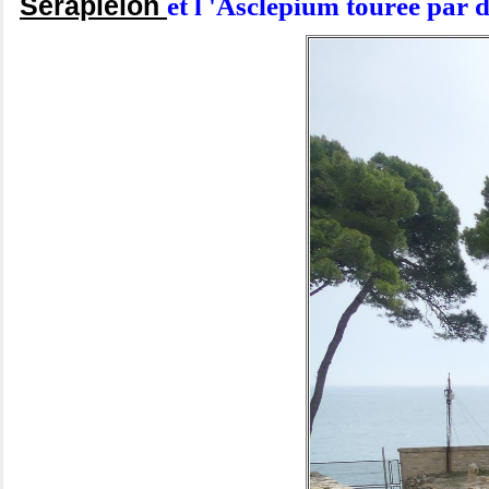
Serapieion
et l 'Asclepium tourée par d