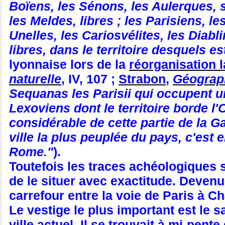
Boïens, les Sénons, les Aulerques
les Meldes, libres ; les Parisiens, 
Unelles, les Cariosvélites, les Diab
libres, dans le territoire desquels es
lyonnaise lors de la
réorganisation l
naturelle
, IV, 107 ;
Strabon
,
Géograp
Sequanas les Parisii qui occupent une
Lexoviens dont le territoire borde l
considérable de cette partie de la G
ville la plus peuplée du pays, c'est
Rome."
).
Toutefois les traces achéologiques
de le situer avec exactitude. Deven
carrefour entre la voie de Paris à 
Le vestige le plus important est le s
ville actuel Il se trouvait à mi-pent