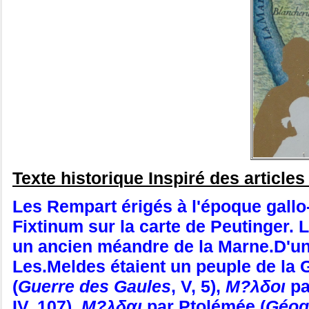
Texte historique Inspiré des articles
Les Rempart érigés à l'époque gall
Fixtinum sur la carte de Peutinger. L
un ancien méandre de la Marne.D'une
Les.Meldes étaient un peuple de la 
(
Guerre des Gaules
, V, 5),
Μ?λδοι
p
IV, 107),
Μ?λδαι
par
Ptolémée
(
Géog