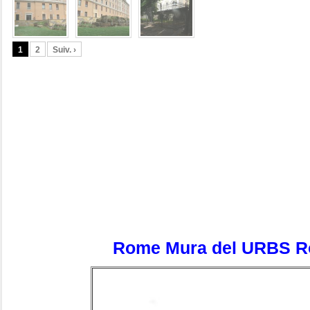
1
2
Suiv. ›
Rome Mura del URBS
R