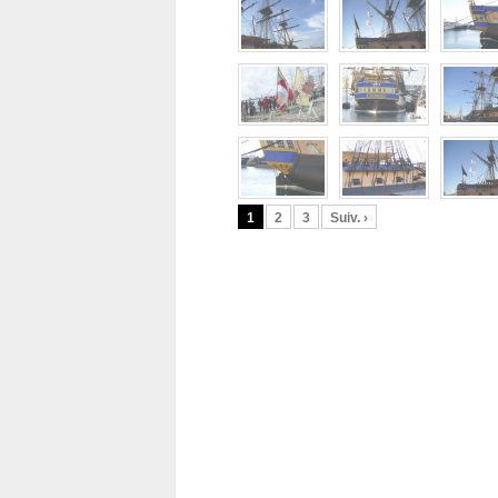
1
2
3
Suiv. ›