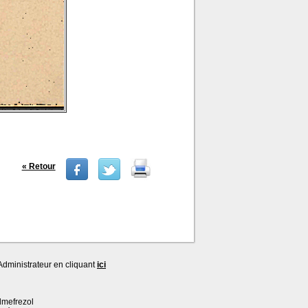
« Retour
dministrateur en cliquant
ici
lmefrezol