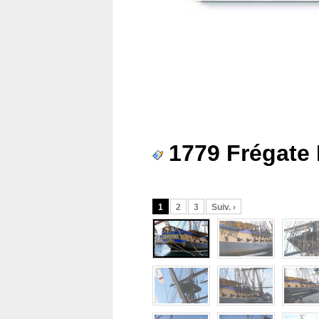
1779 Frégate
1
2
3
Suiv. ›