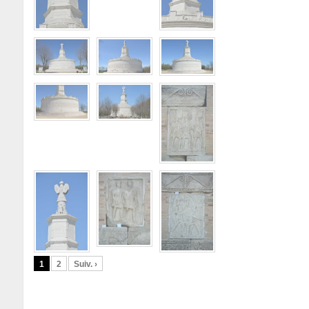
1
2
Suiv. ›