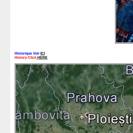
Historique Voir
ICI
History Click
HERE