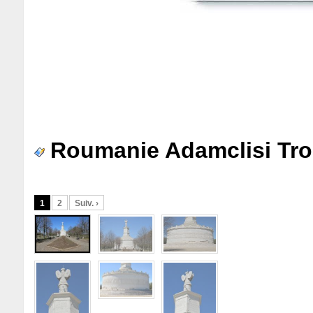
Roumanie Adamclisi Tr
1
2
Suiv. ›