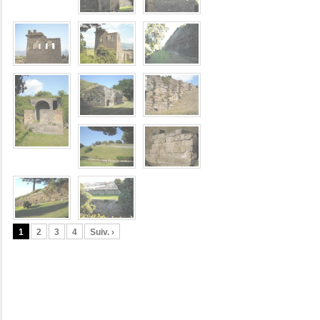
1
2
3
4
Suiv. ›