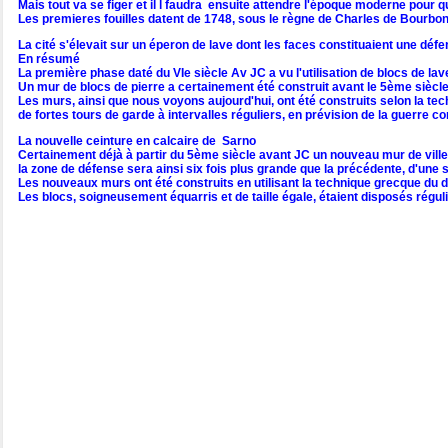
Mais tout va se figer et il l faudra ensuite attendre l'époque moderne pour
Les premieres fouilles datent de 1748, sous le règne de Charles de Bourbon, s
La cité s'élevait sur un éperon de lave dont les faces constituaient une déf
En résumé
La première phase daté du VIe siècle Av JC a vu l'utilisation de blocs de l
Un mur de blocs de pierre a certainement été construit avant le 5ème siècle av
Les murs, ainsi que nous voyons aujourd'hui, ont été construits selon la te
de fortes tours de garde à intervalles réguliers, en prévision de la guerre co
La nouvelle ceinture en calcaire de Sarno
Certainement déjà à partir du 5ème siècle avant JC un nouveau mur de ville 
la zone de défense sera ainsi six fois plus grande que la précédente, d'une 
Les nouveaux murs ont été construits en utilisant la technique grecque du do
Les blocs, soigneusement équarris et de taille égale, étaient disposés régu