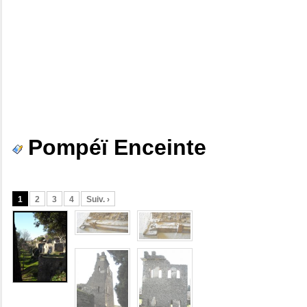
Pompéï Enceinte
1
2
3
4
Suiv. ›