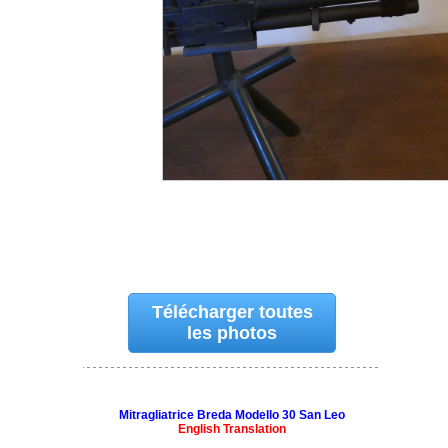
Télécharger toutes
les photos
Mitragliatrice Breda Modello 30 San Leo
English Translation