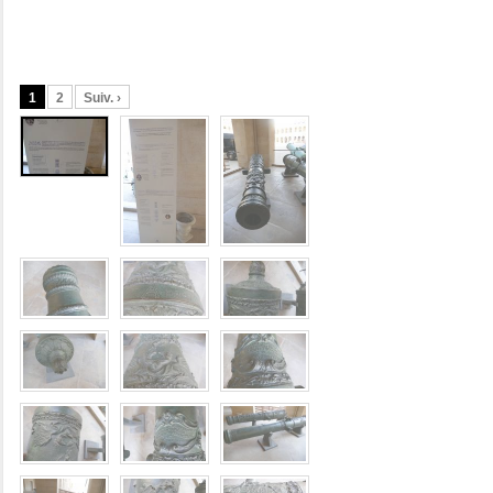
1
2
Suiv. ›