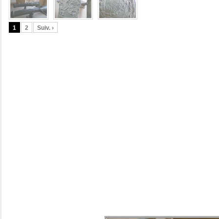
1
2
Suiv. ›